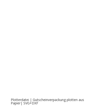
Plotterdatei | Wichtel Herz | SVG+DXF
€
4,50
←
1
2
3
4
Bezahlung & Versand
Widerrufsbelehrung
AGB
Impressum
Über mich
Kontakt