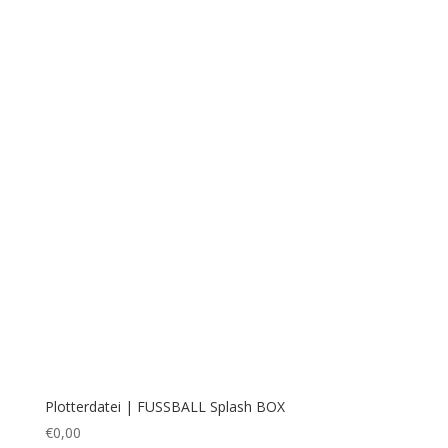
Plotterdatei | Gutscheinverpackung plotten aus
Papier| SVG+DXF
€
4,99