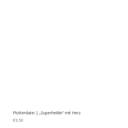
Plotterdatei | FUSSBALL Splash BOX
€
0,00