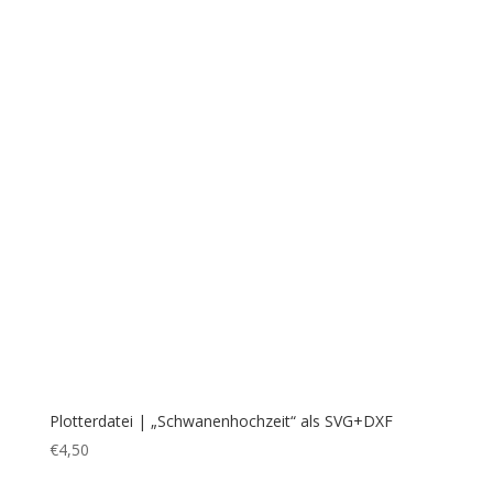
Plotterdatei | „Superheldin“ mit Herz
€
3,50