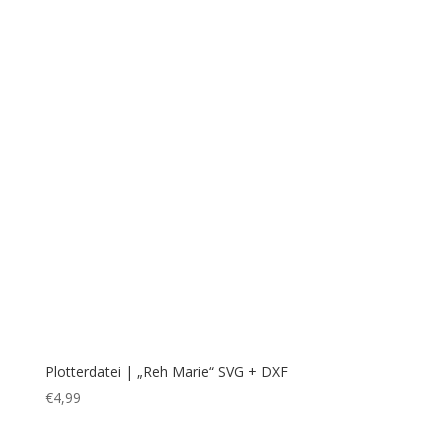
Plotterdatei | „Reh Marie“ SVG + DXF
€
4,99
Plotterdatei | „Schwanenhochzeit“ als SVG+DXF
€
4,50