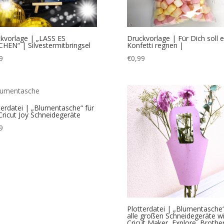
kvorlage | „LASS ES
Druckvorlage | Für Dich soll 
HEN“ | Silvestermitbringsel
Konfetti regnen |
9
€
0,99
terdatei | „Blumentasche“ für
 Cricut Joy Schneidegeräte
9
Plotterdatei | „Blumentasche“
alle großen Schneidegeräte w
Cricut Maker, Explore, Brother