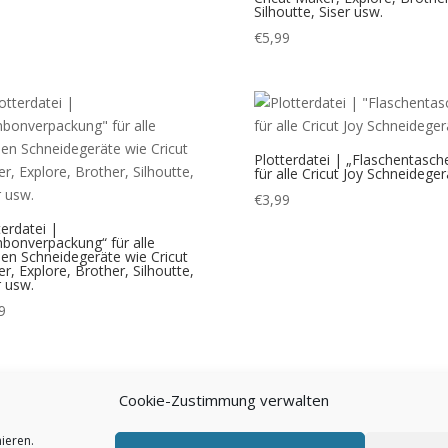
Silhoutte, Siser usw.
€
5,99
Plotterdatei | „Flaschentasch
für alle Cricut Joy Schneideger
€
3,99
terdatei |
bonverpackung“ für alle
en Schneidegeräte wie Cricut
r, Explore, Brother, Silhoutte,
r usw.
9
1
2
→
Cookie-Zustimmung verwalten
ieren.