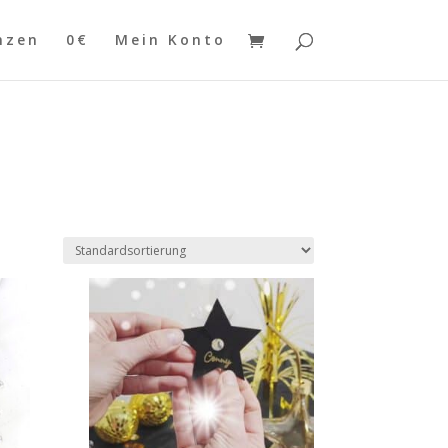
nzen
0€
Mein Konto