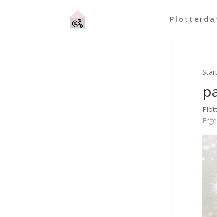
Plotterda
Star
p
Plot
Erge