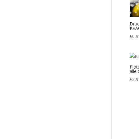
Druc
KRAC
€
0,9
Plot
alle
€
3,9