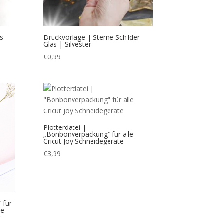
es
Druckvorlage | Sterne Schilder
Glas | Silvester
€
0,99
Plotterdatei |
„Bonbonverpackung“ für alle
Cricut Joy Schneidegeräte
€
3,99
 für
ie
,