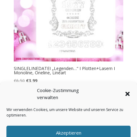
SINGLELINEDATEI „Legenden…“ I Plotten+Lasern I
Monoline, Oneline, Lineart
Ursprünglicher
Aktueller
€
6,50
€
3,99
Preis
Preis
Cookie-Zustimmung
war:
ist:
verwalten
€6,50
€3,99.
Wir verwenden Cookies, um unsere Website und unseren Service zu
optimieren.
Bezahlung & Versand
Widerrufsbelehrung
AGB
Impressum
Über mich
Kontakt
Akzeptieren
FAQ
Cookie-Richtlinie (EU)