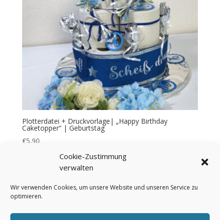
Plotterdatei + Druckvorlage| „Happy Birthday
Caketopper“ | Geburtstag
€
5,90
Cookie-Zustimmung
verwalten
Wir verwenden Cookies, um unsere Website und unseren Service zu
optimieren.
Bezahlung & Versand
Widerrufsbelehrung
AGB
Impressum
Über mich
Kontakt