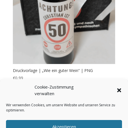
Druckvorlage | „Wie ein guter Wein“ | PNG
€
0,99
Cookie-Zustimmung
verwalten
Wir verwenden Cookies, um unsere Website und unseren Service zu
optimieren.
Bezahlung & Versand
Widerrufsbelehrung
AGB
Impressum
Über mich
Kontakt
Akzeptieren
FAQ
Cookie-Richtlinie (EU)