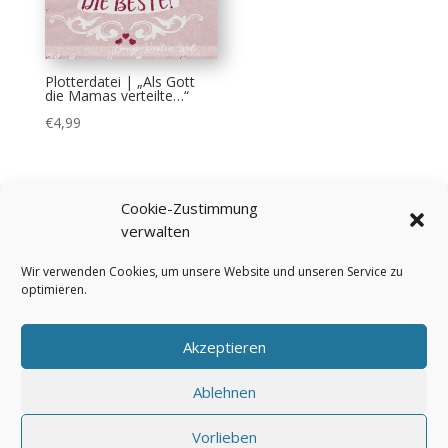
Plotterdatei | „Als Gott
die Mamas verteilte…“
€
4,99
Cookie-Zustimmung
verwalten
Wir verwenden Cookies, um unsere Website und unseren Service zu
optimieren.
Bezahlung & Versand
Widerrufsbelehrung
AGB
Impressum
Über mich
Kontakt
Akzeptieren
FAQ
Cookie-Richtlinie (EU)
Datenschutzerklärung
Ablehnen
Vorlieben