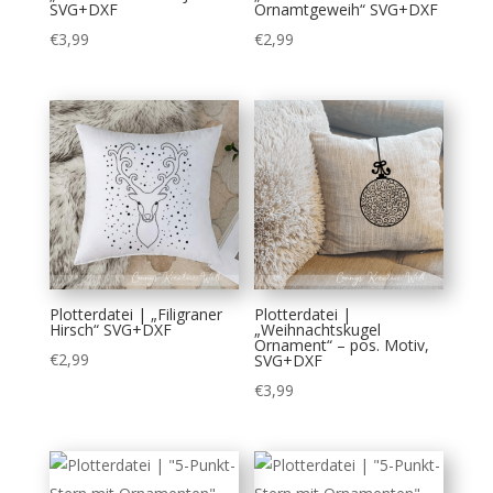
SVG+DXF
Ornamtgeweih“ SVG+DXF
€
3,99
€
2,99
Plotterdatei | „Filigraner
Plotterdatei |
Hirsch“ SVG+DXF
„Weihnachtskugel
Ornament“ – pos. Motiv,
€
2,99
SVG+DXF
€
3,99