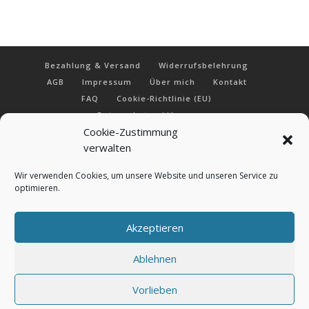
Bezahlung & Versand
Widerrufsbelehrung
AGB
Impressum
Über mich
Kontakt
FAQ
Cookie-Richtlinie (EU)
Datenschutzerklärung
Cookie-Zustimmung
verwalten
ConnysKreativeWelt | Conny Prummer-Beischer |
Wir verwenden Cookies, um unsere Website und unseren Service zu
optimieren.
©2021
Akzeptieren
Ablehnen
Vorlieben