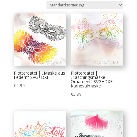
Plotterdatei | „Maske aus
Plotterdatei |
Federn“ SVG+DXF
„Faschingsmaske
Ornament“ SVG+DXF –
€
4,99
Karnevalmaske
€
3,99