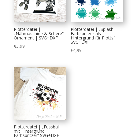
Plotterdatei |
Plotterdatei | „Splash –
„Nähmaschine & Schere“
Farbspritzer als
Ornament | SVG+DXF
Hintergrund für Plotts“
SVG+DXF
€
3,99
€
4,99
Plotterdatei | „Fussball
mit Hintergrund
Farbspritzer“ SVG+DXF