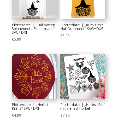
Plotterdatei | „Halloween
Plotterdatei | „Kürbis mit
Spinnennetz Fledermaus“
Hut Ornament“ SVG+DXF
SVG+DXF
€
3,99
€
5,99
Plotterdatei | „Herbst
Plotterdatei | „Herbst Set“
Kranz“ SVG+DXF
mit viel Schnörkel
€
4,99
€
7,90