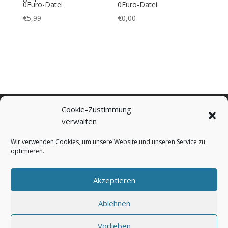
0Euro-Datei
0Euro-Datei
€
5,99
€
0,00
Cookie-Zustimmung
Bezahlung & Versand
Widerrufsbelehrung
verwalten
AGB
Impressum
Über mich
Kontakt
FAQ
Cookie-Richtlinie (EU)
Wir verwenden Cookies, um unsere Website und unseren Service zu
Datenschutzerklärung
optimieren.
Akzeptieren
ConnysKreativeWelt | Conny Prummer-Beischer |
©2021
Ablehnen
Vorlieben