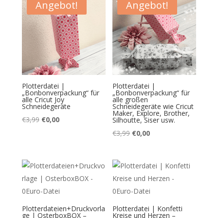
€5,99
€0,00.
Angebot!
Angebot!
Plotterdatei |
Plotterdatei |
„Bonbonverpackung“ für
„Bonbonverpackung“ für
alle Cricut Joy
alle großen
Schneidegeräte
Schneidegeräte wie Cricut
Maker, Explore, Brother,
Ursprünglicher
Aktueller
€
3,99
€
0,00
Silhoutte, Siser usw.
Preis
Preis
Ursprünglicher
Aktueller
€
3,99
€
0,00
war:
ist:
Preis
Preis
€3,99
€0,00.
war:
ist:
€3,99
€0,00.
Plotterdateien+Druckvorla
Plotterdatei | Konfetti
ge | OsterboxBOX –
Kreise und Herzen –