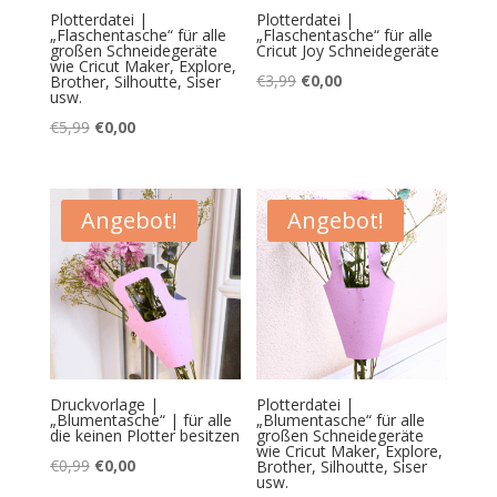
Plotterdatei |
Plotterdatei |
„Flaschentasche“ für alle
„Flaschentasche“ für alle
großen Schneidegeräte
Cricut Joy Schneidegeräte
wie Cricut Maker, Explore,
Ursprünglicher
Aktueller
€
3,99
€
0,00
Brother, Silhoutte, Siser
usw.
Preis
Preis
Ursprünglicher
Aktueller
€
5,99
€
0,00
war:
ist:
Preis
Preis
€3,99
€0,00.
war:
ist:
€5,99
€0,00.
Angebot!
Angebot!
Druckvorlage |
Plotterdatei |
„Blumentasche“ | für alle
„Blumentasche“ für alle
die keinen Plotter besitzen
großen Schneidegeräte
wie Cricut Maker, Explore,
Ursprünglicher
Aktueller
€
0,99
€
0,00
Brother, Silhoutte, Siser
usw.
Preis
Preis