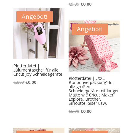
Ursprünglicher
Aktueller
€
5,99
€
0,00
war:
ist:
Preis
Preis
€0,99
€0,00.
Angebot!
war:
ist:
€5,99
€0,00.
Angebot!
Plotterdatei |
„Blumentasche“ für alle
Cricut Joy Schneidegeräte
Plotterdatei | „XXL
Ursprünglicher
Aktueller
€
3,99
€
0,00
Bonbonverpackung“ für
alle großen
Preis
Preis
Schneidegeräte mit langer
Matte wie Cricut Maker,
war:
ist:
Explore, Brother,
Silhoutte, Siser usw.
€3,99
€0,00.
Ursprünglicher
Aktueller
€
5,99
€
0,00
Preis
Preis
war:
ist: