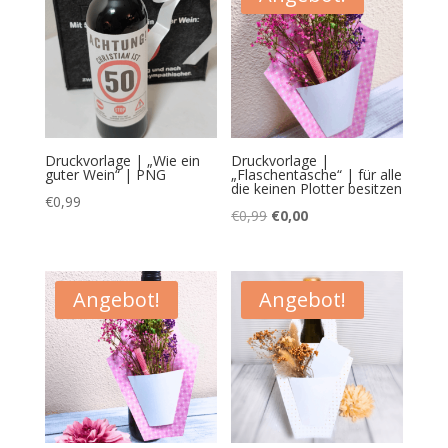
Druckvorlage | „Wie ein
Druckvorlage |
guter Wein“ | PNG
„Flaschentasche“ | für alle
die keinen Plotter besitzen
€
0,99
Ursprünglicher
Aktueller
€
0,99
€
0,00
Preis
Preis
war:
ist:
€0,99
€0,00.
Angebot!
Angebot!