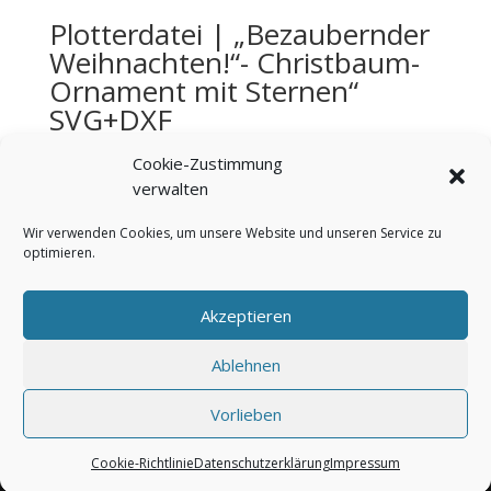
Plotterdatei | „Bezaubernder
Weihnachten!“- Christbaum-
Ornament mit Sternen“
SVG+DXF
€
4,99
Cookie-Zustimmung
verwalten
Wir verwenden Cookies, um unsere Website und unseren Service zu
optimieren.
Bezahlung & Versand
Widerrufsbelehrung
AGB
Impressum
Über mich
Kontakt
Akzeptieren
FAQ
Cookie-Richtlinie (EU)
Datenschutzerklärung
Ablehnen
Vorlieben
ConnysKreativeWelt | Conny Prummer-Beischer |
©2021
Cookie-Richtlinie
Datenschutzerklärung
Impressum