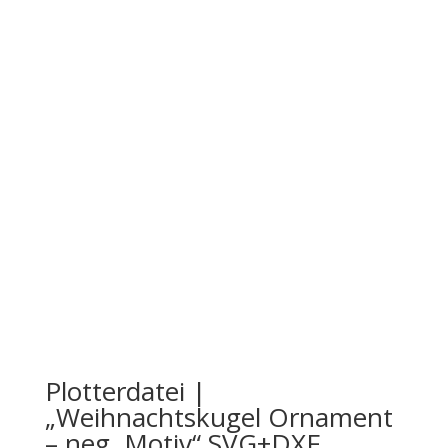
Plotterdatei |
„Weihnachtskugel Ornament
– neg. Motiv“ SVG+DXF