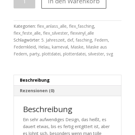
In den Warenkorb
|
"Maske
aus
Federn"
Kategorien:
flex_anlass_alle
,
flex_fasching
,
SVG+DXF
flex_feste_alle
,
flex_silvester
,
flexvinyl_alle
Menge
Schlagwörter:
5. Jahreszeit
,
dxf
,
fasching
,
Federn
,
Federnkleid
,
Helau
,
karneval
,
Maske
,
Maske aus
Federn
,
party
,
plottdatei
,
plotterdatei
,
silvester
,
svg
Beschreibung
Rezensionen (0)
Beschreibung
Ein sehr aufwendiges Design, das heißt, es
dauert etwas, bis es fertig entgittert ist, aber
es lohnt sich, besonders wenn man tolle