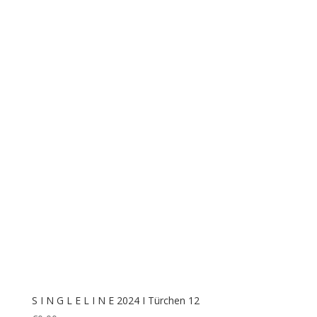
S I N G L E L I N E 2024 I Türchen 12
€
0,00
S I N G L E L I N E 2024 I Türchen 13
€
0,00