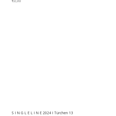
S I N G L E L I N E 2024 I Türchen 15
€
0,00