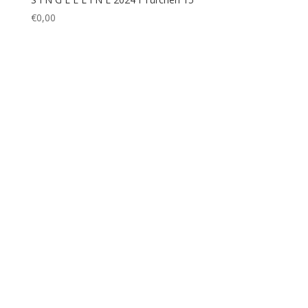
S I N G L E L I N E 2024 I Türchen 18
€
0,00