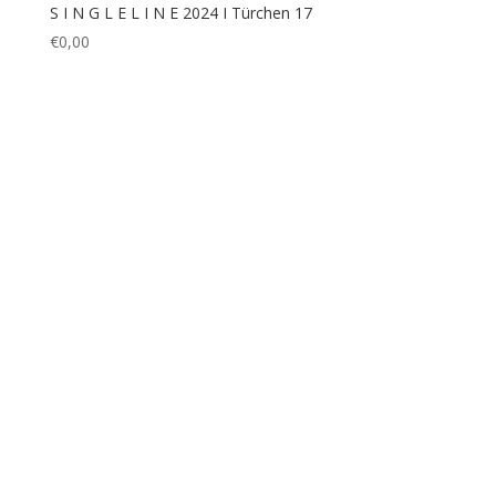
S I N G L E L I N E 2024 I Türchen 19
€
0,00
1
2
3
→
Bezahlung & Versand
Widerrufsbelehrung