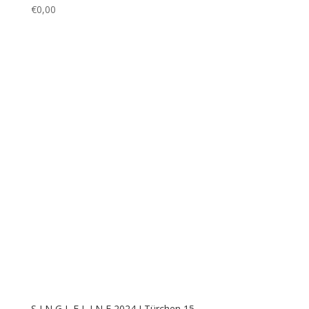
S I N G L E L I N E 2024 I Türchen 17
€
0,00