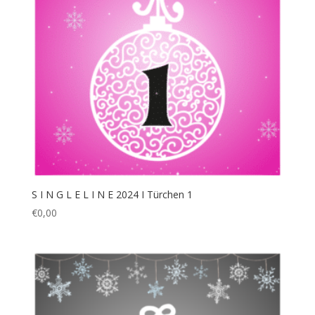
S I N G L E L I N E 2024 I Türchen 1
€
0,00