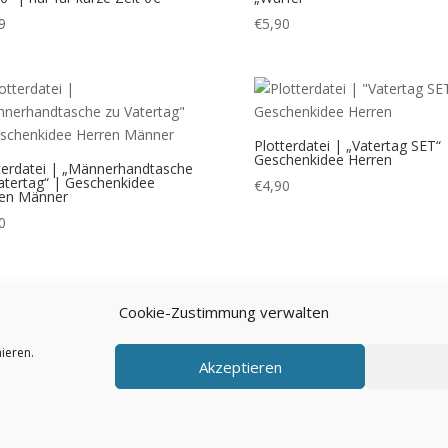
9
€
5,90
Plotterdatei | „Vatertag SET“ 
Geschenkidee Herren
terdatei | „Männerhandtasche
atertag“ | Geschenkidee
€
4,90
ren Männer
0
1
2
3
4
→
Cookie-Zustimmung verwalten
ieren.
Akzeptieren
AGB
Impressum
Über mich
Kontakt
FAQ
Cookie-Rich
r | ©2021