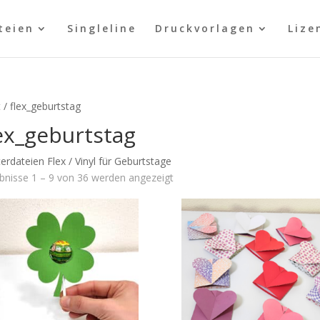
teien
Singleline
Druckvorlagen
Lize
t
/ flex_geburtstag
ex_geburtstag
terdateien Flex / Vinyl für Geburtstage
bnisse 1 – 9 von 36 werden angezeigt