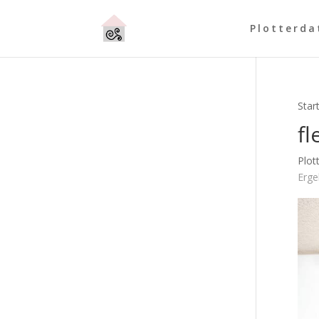
Plotterda
Star
fl
Plot
Erge