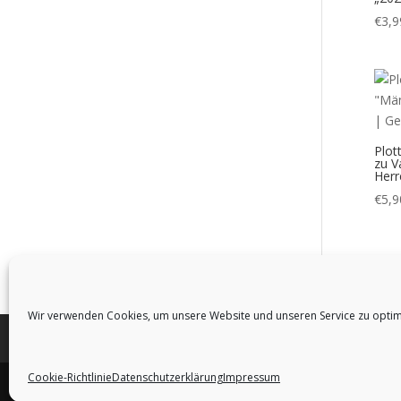
€
3,9
Plot
zu V
Her
€
5,9
Wir verwenden Cookies, um unsere Website und unseren Service zu optim
Bezahlung & Versand
Widerrufsbelehrung
Cookie-Richtlinie
Datenschutzerklärung
Impressum
ConnysKreativeWelt | Conny Prummer-Beische