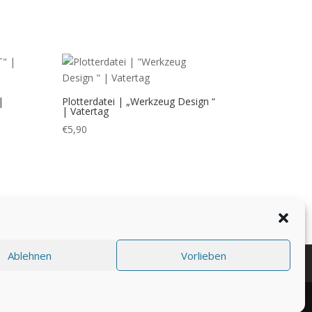
|
Plotterdatei | „Werkzeug Design “
| Vatertag
€
5,90
Ablehnen
Vorlieben
tlinie (EU)
Datenschutzerklärung