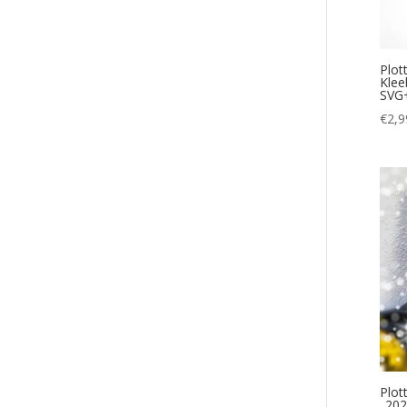
Plot
Klee
SVG
€
2,9
Plot
„202