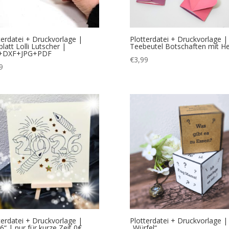
terdatei + Druckvorlage |
Plotterdatei + Druckvorlage |
blatt Lolli Lutscher |
Teebeutel Botschaften mit He
+DXF+JPG+PDF
€
3,99
9
terdatei + Druckvorlage |
Plotterdatei + Druckvorlage |
6“ | nur für kurze Zeit 0€
„Würfel“