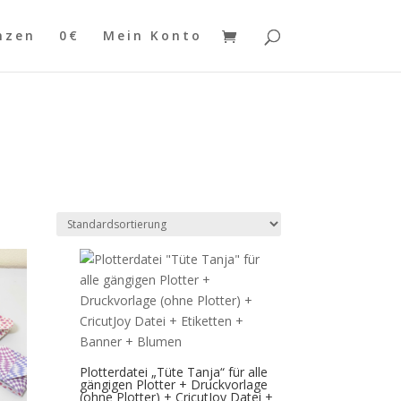
nzen
0€
Mein Konto
Plotterdatei „Tüte Tanja“ für alle
gängigen Plotter + Druckvorlage
(ohne Plotter) + CricutJoy Datei +