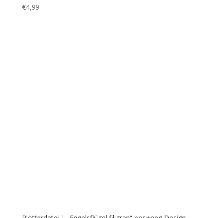
Plotterdatei | „Engelsflügel gedoodelt“ SVG+DXF
€
0,99