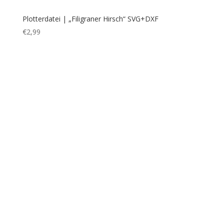
Plotterdatei | „Hirsch Ornament Filigran“ pos.Motiv –
SVG+DXF
€
4,99