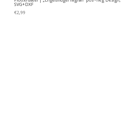
Plotterdatei | „Filigraner Hirsch“ SVG+DXF
€
2,99