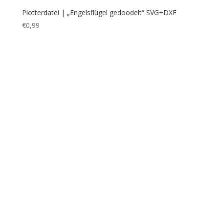
Plotterdatei | „Geschenk Ornament Schnörkel“
SVG+DXF
€
3,99