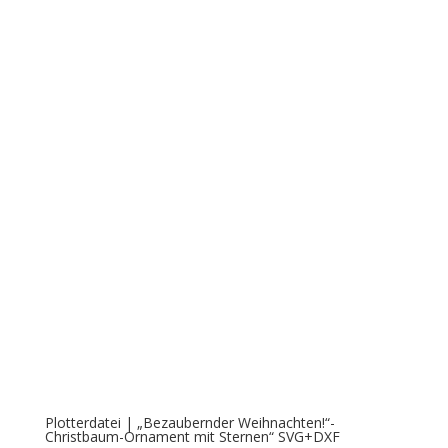
Plotterdatei | „Bezaubernder Weihnachten!“-
Christbaum-Ornament mit Sternen“ SVG+DXF
€
4,99
Plotterdatei | „Engelsflügel filigran“ pos+neg Design,
SVG+DXF
€
2,99