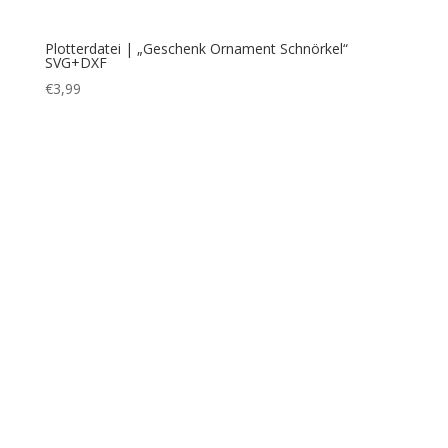
1
2
3
→
Bezahlung & Versand
Widerrufsbelehrung
AGB
Impressum
Über mich
Kontakt
FAQ
Cookie-Richtlinie (EU)
Datenschutzerklärung
ConnysKreativeWelt | Conny Prummer-Beischer |
©2021