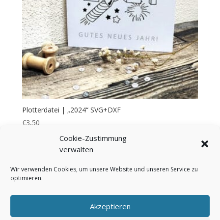
Plotterdatei | „2024“ SVG+DXF
€
3,50
Cookie-Zustimmung
verwalten
Wir verwenden Cookies, um unsere Website und unseren Service zu
optimieren.
Bezahlung & Versand
Widerrufsbelehrung
AGB
Impressum
Über mich
Kontakt
Akzeptieren
FAQ
Cookie-Richtlinie (EU)
Datenschutzerklärung