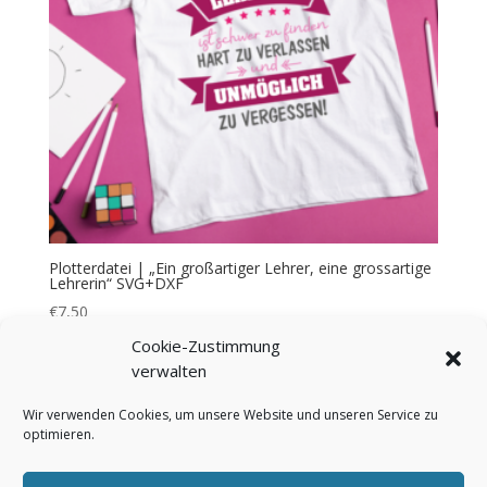
Plotterdatei | „Ein großartiger Lehrer, eine grossartige
Lehrerin“ SVG+DXF
€
7,50
Cookie-Zustimmung
verwalten
Wir verwenden Cookies, um unsere Website und unseren Service zu
optimieren.
Bezahlung & Versand
Widerrufsbelehrung
AGB
Impressum
Über mich
Kontakt