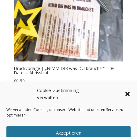
Druckvorlage | „NIMM DIR was DU brauchst“ | 0€-
Datei – Abrissblatt
€
0,99
Cookie-Zustimmung
verwalten
Wir verwenden Cookies, um unsere Website und unseren Service zu
optimieren.
Bezahlung & Versand
Widerrufsbelehrung
AGB
Impressum
Über mich
Kontakt
Akzeptieren
FAQ
Cookie-Richtlinie (EU)