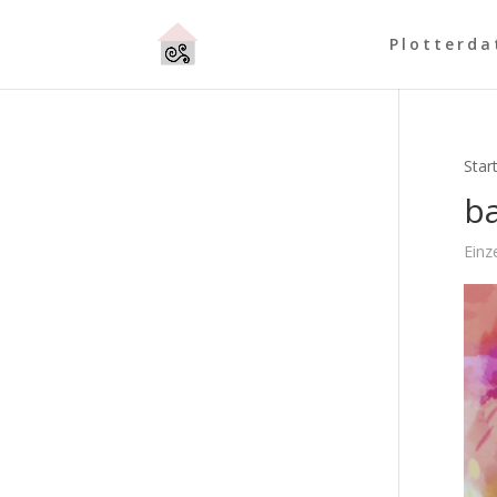
Plotterda
Star
b
Einz