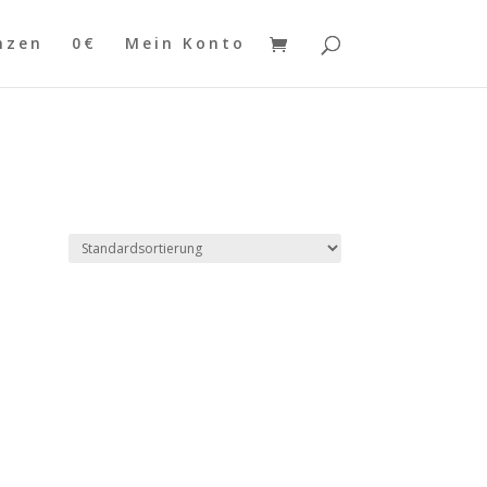
nzen
0€
Mein Konto