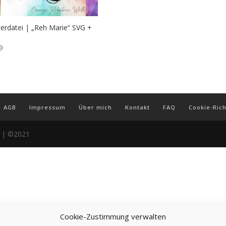
terdatei | „Reh Marie“ SVG +
9
AGB
Impressum
Über mich
Kontakt
FAQ
Cookie-Rich
r | ©2021
Cookie-Zustimmung verwalten