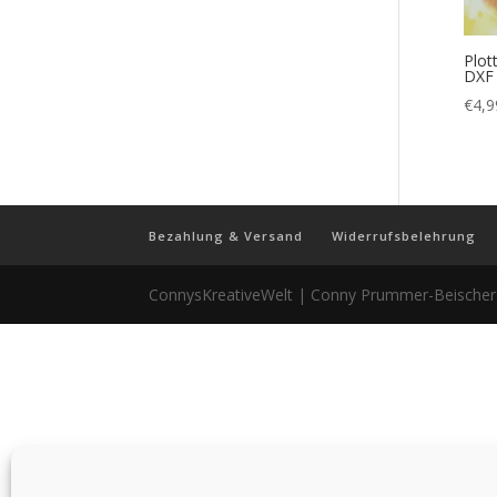
Plot
DXF
€
4,9
Bezahlung & Versand
Widerrufsbelehrung
ConnysKreativeWelt | Conny Prummer-Beische