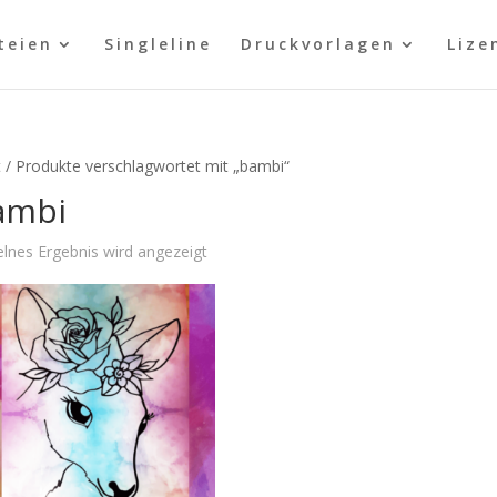
teien
Singleline
Druckvorlagen
Lize
t
/ Produkte verschlagwortet mit „bambi“
ambi
elnes Ergebnis wird angezeigt