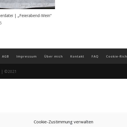
terdatei | „Feierabend-Wein“
5
AGB
Impressum
Über mich
Kontakt
FAQ
Cookie-Rich
r | ©2021
Cookie-Zustimmung verwalten