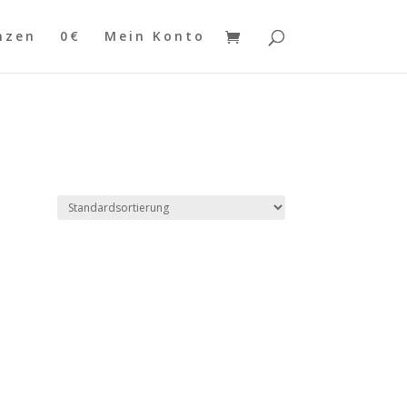
nzen
0€
Mein Konto