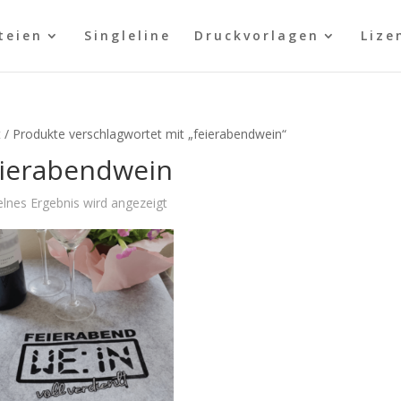
teien
Singleline
Druckvorlagen
Lize
t
/ Produkte verschlagwortet mit „feierabendwein“
eierabendwein
elnes Ergebnis wird angezeigt