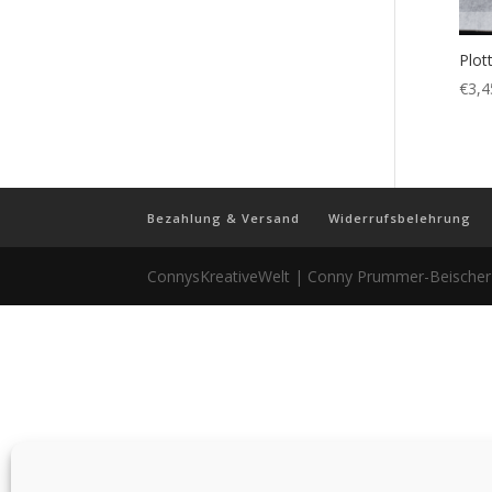
Plot
€
3,4
Bezahlung & Versand
Widerrufsbelehrung
ConnysKreativeWelt | Conny Prummer-Beische