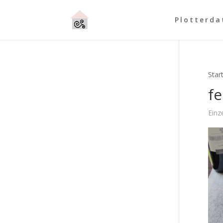
Plotterda
Star
f
Einz