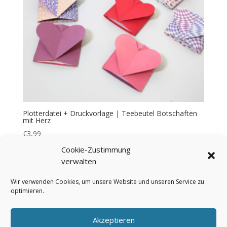
Plotterdatei + Druckvorlage | Teebeutel Botschaften
mit Herz
€
3,99
Cookie-Zustimmung
verwalten
Wir verwenden Cookies, um unsere Website und unseren Service zu
optimieren.
Bezahlung & Versand
Widerrufsbelehrung
AGB
Impressum
Über mich
Kontakt
Akzeptieren
FAQ
Cookie-Richtlinie (EU)