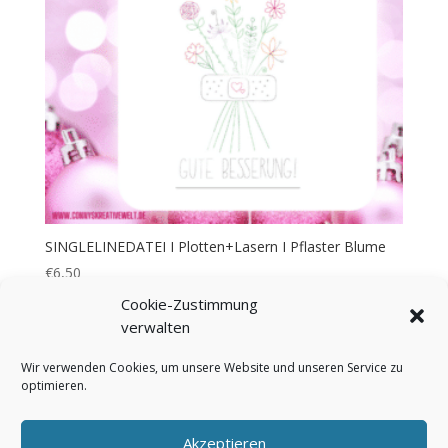
SINGLELINEDATEI I Plotten+Lasern I Pflaster Blume
€
6,50
Cookie-Zustimmung
verwalten
Wir verwenden Cookies, um unsere Website und unseren Service zu
optimieren.
Bezahlung & Versand
Widerrufsbelehrung
AGB
Impressum
Über mich
Kontakt
Akzeptieren
FAQ
Cookie-Richtlinie (EU)