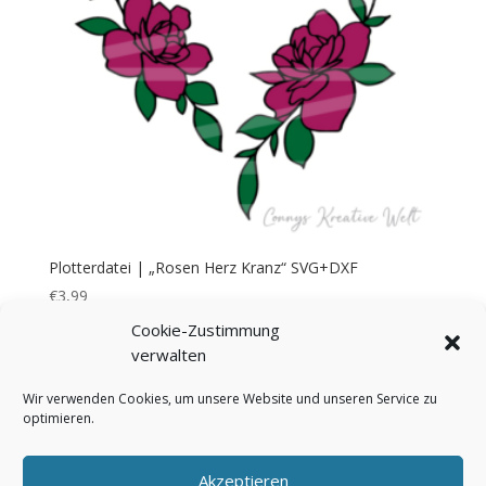
Plotterdatei | „Rosen Herz Kranz“ SVG+DXF
€
3,99
Cookie-Zustimmung
verwalten
Wir verwenden Cookies, um unsere Website und unseren Service zu
optimieren.
Bezahlung & Versand
Widerrufsbelehrung
AGB
Impressum
Über mich
Kontakt
Akzeptieren
FAQ
Cookie-Richtlinie (EU)