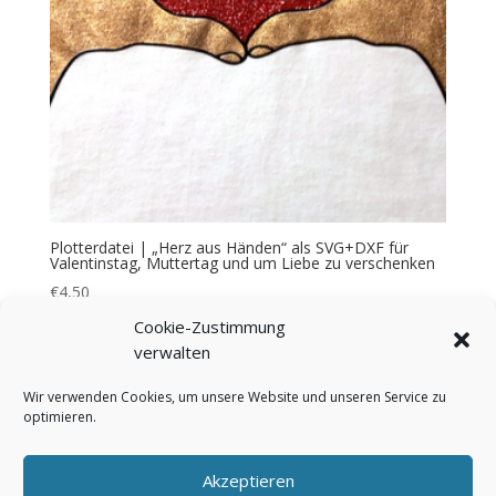
Plotterdatei | „Herz aus Händen“ als SVG+DXF für
Valentinstag, Muttertag und um Liebe zu verschenken
€
4,50
Cookie-Zustimmung
verwalten
Wir verwenden Cookies, um unsere Website und unseren Service zu
optimieren.
Bezahlung & Versand
Widerrufsbelehrung
AGB
Impressum
Über mich
Kontakt
Akzeptieren
FAQ
Cookie-Richtlinie (EU)