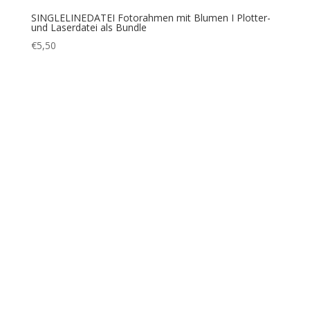
SINGLELINEDATEI Herz Bundle I Plotten+Lasern
€
6,50