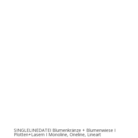
SINGLELINEDATEI Blumenkränze + Blumenwiese I
Plotten+Lasern I Monoline, Oneline, Lineart
€
8,50
SINGLELINEDATEI Ferkel mit Glückskleeblatt I Plotter-
und Laserdatei
€
5,50