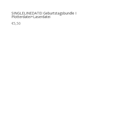
SINGLELINEDATEI I Plotten+Lasern I ALPHABET
Grossbuchstaben
€
5,50