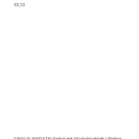
SINGLELINEDATEI Fotorahmen mit Blumen I Plotter-
und Laserdatei als Bundle
€
5,50