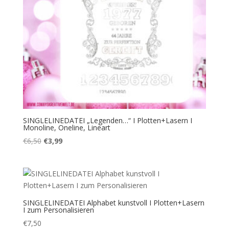
SINGLELINEDATEI „Legenden…“ I Plotten+Lasern I
Monoline, Oneline, Lineart
Ursprünglicher
Aktueller
€
6,50
€
3,99
Preis
Preis
war:
ist:
€6,50
€3,99.
SINGLELINEDATEI Alphabet kunstvoll I Plotten+Lasern
I zum Personalisieren
€
7,50