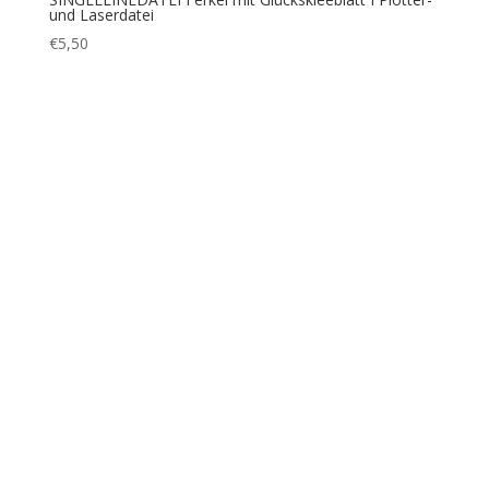
SINGLELINEDATEI Geburtstagsbundle I
Plotterdatei+Laserdatei
€
5,50