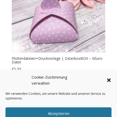
Plotterdateien+Druckvorlage | OsterboxBOX – 0Euro-
Datei
€
5,99
Cookie-Zustimmung
verwalten
Wir verwenden Cookies, um unsere Website und unseren Service zu
optimieren.
Bezahlung & Versand
Widerrufsbelehrung
AGB
Impressum
Über mich
Kontakt
Akzeptieren
FAQ
Cookie-Richtlinie (EU)