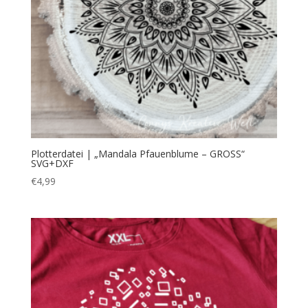
Plotterdatei | „Mandala Pfauenblume – GROSS“
SVG+DXF
€
4,99