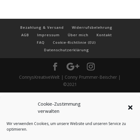
Bezahlung & Versand
Widerrufsbelehrung
AGB
Impressum
Über mich
Kontakt
FAQ
Cookie-Richtlinie (EU)
Datenschutzerklärung
ConnysKreativeWelt | Conny Prummer-Beischer |
©2021
Cookie-Zustimmung
verwalten
Wir verwenden Cookies, um unsere Website und unseren Service zu
optimieren.