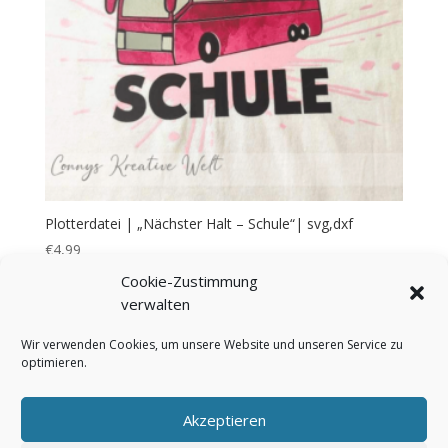
Plotterdatei | „Nächster Halt – Schule“| svg,dxf
€
4,99
Cookie-Zustimmung
verwalten
Wir verwenden Cookies, um unsere Website und unseren Service zu
optimieren.
Bezahlung & Versand
Widerrufsbelehrung
AGB
Impressum
Über mich
Kontakt
Akzeptieren
FAQ
Cookie-Richtlinie (EU)
Datenschutzerklärung