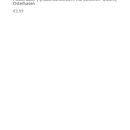
Plotterdatei | „Ornamentenei mit Öhrchen“ SVG+DXF –
Ostern
€
3,99