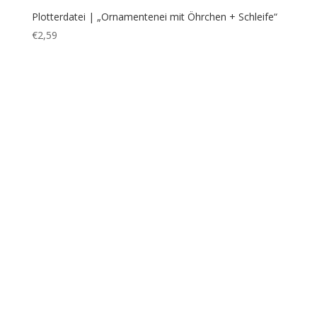
Plotterdatei | „Schriftzug OSTERN schnoerkelig“
SVG+DXF
€
3,99
1
2
→