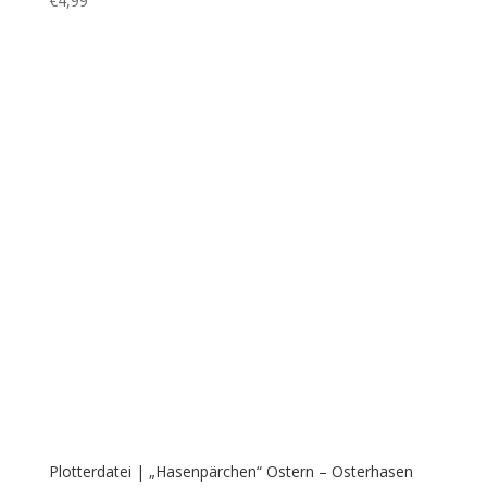
Plotterdatei | „Hasenschwestern mit Schleifen“ Ostern,
Osterhasen
€
3,99