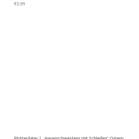
Plotterdatei | „Ornamentenei mit Öhrchen + Schleife“
€
2,59