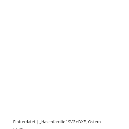
Plotterdatei | „Hasenfamilie“ SVG+DXF, Ostern
€
4,99
Plotterdatei | „Hasenpärchen“ Ostern – Osterhasen
€
3,99