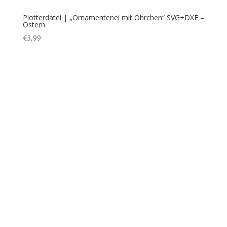
Bezahlung & Versand
Widerrufsbelehrung
AGB
Impressum
Über mich
Kontakt
FAQ
Cookie-Richtlinie (EU)
Datenschutzerklärung
ConnysKreativeWelt | Conny Prummer-Beischer |
©2021