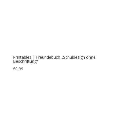
Printables | Freundebuch “3er Set mit Beschriftung“
€
1,99
1
2
→
Bezahlung & Versand
Widerrufsbelehrung
AGB
Impressum
Über mich
Kontakt
FAQ
Cookie-Richtlinie (EU)
Datenschutzerklärung
ConnysKreativeWelt | Conny Prummer-Beischer |
©2021