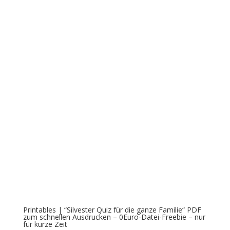
Printables | “Silvester Quiz für die ganze Familie“ PDF
zum schnellen Ausdrucken – 0Euro-Datei-Freebie – nur
für kurze Zeit
€
0,99
Printables | Freundebuch „3er Set ohne Beschriftung“
€
1,99
Printables | Freundebuch „Blumendesign ohne