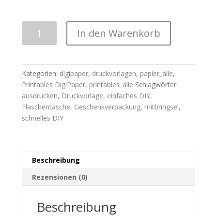
Druckvorlage
In den Warenkorb
|
"Flaschentasche"
|
für
Kategorien:
digipaper
,
druckvorlagen
,
papier_alle
,
alle
Printables DigiPaper
,
printables_alle
Schlagwörter:
die
ausdrucken
,
Druckvorlage
,
einfaches DIY
,
keinen
Flaschentasche
,
Geschenkverpackung
,
mitbringsel
,
Plotter
schnelles DIY
besitzen
Menge
Beschreibung
Rezensionen (0)
Beschreibung