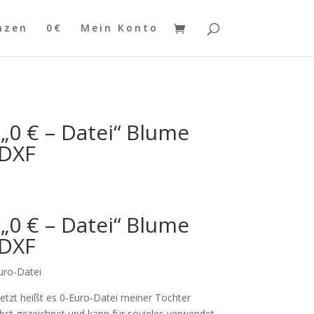
nzen
0€
Mein Konto
 „0 € – Datei“ Blume
+DXF
 „0 € – Datei“ Blume
+DXF
uro-Datei
 jetzt heißt es 0-Euro-Datei meiner Tochter
lbst gezeichnet und kann für sovieles verwendet