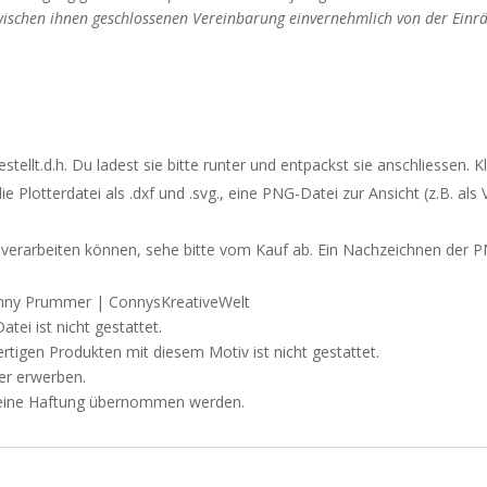
zwischen ihnen geschlossenen Vereinbarung einvernehmlich von der Ein
tellt.d.h. Du ladest sie bitte runter und entpackst sie anschliessen. 
 Plotterdatei als .dxf und .svg., eine PNG-Datei zur Ansicht (z.B. als 
 verarbeiten können, sehe bitte vom Kauf ab. Ein Nachzeichnen der PNG
Conny Prummer | ConnysKreativeWelt
tei ist nicht gestattet.
rtigen Produkten mit diesem Motiv ist nicht gestattet.
er
erwerben.
n keine Haftung übernommen werden.