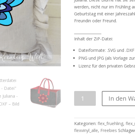
werden, nicht nur im Frühling 
Geburtstag mit einer Jahreszah
Freundin oder Freund.
_______________
Inhalt der ZiP-Datei:
Dateiformate: .SVG und .DXF
PNG und JPG (als Vorlage zum
Lizenz für den privaten Gebr
Plotterdatei
In den W
|
"0
€
-
Kategorien:
flex_fruehling
,
flex
Datei"
flexvinyl_alle
,
Freebies
Schlagw