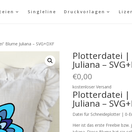
teien
Singleline
Druckvorlagen
Lize
tei“ Blume Juliana – SVG+DXF
Plotterdatei |
Juliana – SVG
€
0,00
kostenloser Versand
Plotterdatei |
Juliana – SVG
Datei für Schneideplotter | 0-E
Hier ist das erste Freebie bzw.
Juliana. Diese Blume hat sie se