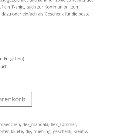
auf ein T-shirt, auch zur Kommunion, zum
l dazu oder einfach als Geschenk für die beste
 Entgittern)
auch
arenkorb
_maedchen
,
flex_mandala
,
flex_sommer
,
örter:
bluete
,
diy
,
fruehling
,
geschenk
,
kreativ
,