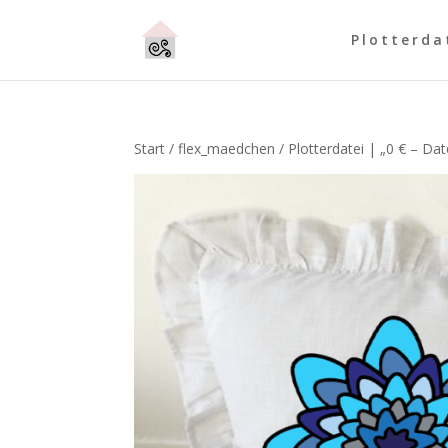
Plotterda
Start
/
flex_maedchen
/ Plotterdatei | „0 € – Da