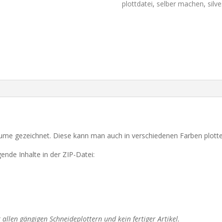
Blume
plottdatei
,
selber machen
,
silve
Juliana
-
SVG+DXF
Menge
lume gezeichnet. Diese kann man auch in verschiedenen Farben plott
ende Inhalte in der ZIP-Datei:
 allen gängigen Schneideplottern und kein fertiger Artikel.