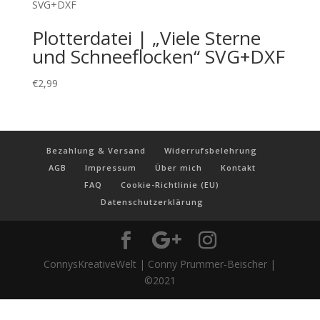
Plotterdatei | „Viele Sterne
und Schneeflocken“ SVG+DXF
€
2,99
Bezahlung & Versand
Widerrufsbelehrung
AGB
Impressum
Über mich
Kontakt
FAQ
Cookie-Richtlinie (EU)
Datenschutzerklärung
ConnysKreativeWelt | Conny Prummer-Beischer |
©2021