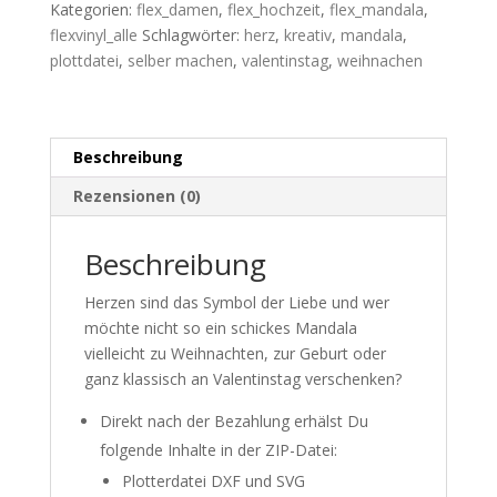
SVG+DXF
Kategorien:
flex_damen
,
flex_hochzeit
,
flex_mandala
,
Menge
flexvinyl_alle
Schlagwörter:
herz
,
kreativ
,
mandala
,
plottdatei
,
selber machen
,
valentinstag
,
weihnachen
Beschreibung
Rezensionen (0)
Beschreibung
Herzen sind das Symbol der Liebe und wer
möchte nicht so ein schickes Mandala
vielleicht zu Weihnachten, zur Geburt oder
ganz klassisch an Valentinstag verschenken?
Direkt nach der Bezahlung erhälst Du
folgende Inhalte in der ZIP-Datei:
Plotterdatei DXF und SVG