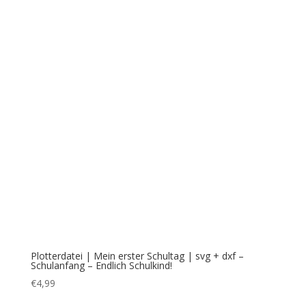
€4,50
€3,50.
Plotterdatei | Mein erster Schultag | svg + dxf –
Schulanfang – Endlich Schulkind!
€
4,99
Plotterdatei | „Nächster Halt – Schule“| svg,dxf
€
4,99
Ähnliche Produkte