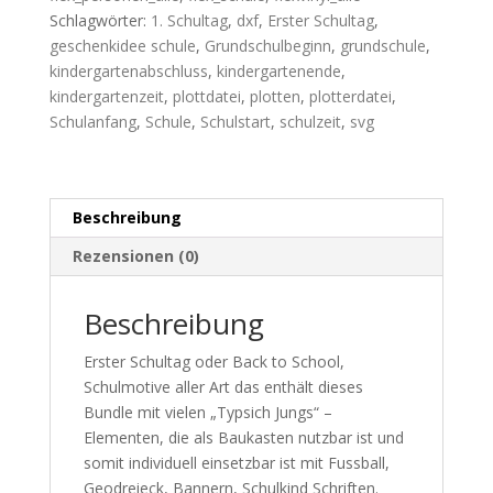
-
Schlagwörter:
1. Schultag
,
dxf
,
Erster Schultag
,
SVG+DXF
geschenkidee schule
,
Grundschulbeginn
,
grundschule
,
Menge
kindergartenabschluss
,
kindergartenende
,
kindergartenzeit
,
plottdatei
,
plotten
,
plotterdatei
,
Schulanfang
,
Schule
,
Schulstart
,
schulzeit
,
svg
Beschreibung
Rezensionen (0)
Beschreibung
Erster Schultag oder Back to School,
Schulmotive aller Art das enthält dieses
Bundle mit vielen „Typsich Jungs“ –
Elementen, die als Baukasten nutzbar ist und
somit individuell einsetzbar ist mit Fussball,
Geodreieck, Bannern, Schulkind Schriften.