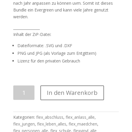
nach Jahr anpassen zu können uvm. Somit ist dieses
Bundle ein Evergreen und kann viele Jahre genutzt
werden.
_______________
Inhalt der ZiP-Datei:
Dateiformate: .SVG und .DXF
PNG und JPG (als Vorlage zum Entgittern)
Lizenz für den privaten Gebrauch
Plotterdatei
In den Warenkorb
|
"Schule"
BUNDLE
-
Kategorien:
flex_abschluss
,
flex_anlass_alle
,
Teil
flex_jungen
,
flex_leben_alles
,
flex_maedchen
,
II
flex_personen_alle
,
flex_schule
,
flexvinyl_alle