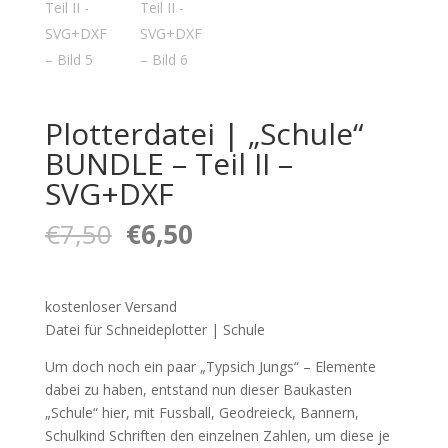
Plotterdatei | „Schule“
BUNDLE – Teil II –
SVG+DXF
Ursprünglicher
Aktueller
€
7,50
€
6,50
Preis
Preis
war:
ist:
€7,50
€6,50.
kostenloser Versand
Datei für Schneideplotter | Schule
Um doch noch ein paar „Typsich Jungs“ – Elemente
dabei zu haben, entstand nun dieser Baukasten
„Schule“ hier, mit Fussball, Geodreieck, Bannern,
Schulkind Schriften den einzelnen Zahlen, um diese je