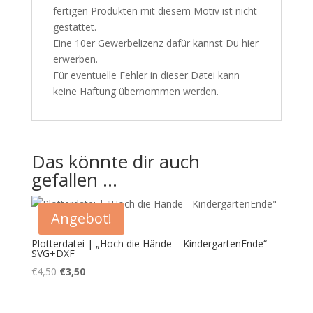
fertigen Produkten mit diesem Motiv ist nicht
gestattet.
Eine 10er Gewerbelizenz dafür kannst Du
hier
erwerben.
Für eventuelle Fehler in dieser Datei kann
keine Haftung übernommen werden.
Das könnte dir auch
gefallen …
Angebot!
Plotterdatei | „Hoch die Hände – KindergartenEnde“ –
SVG+DXF
Ursprünglicher
Aktueller
€
4,50
€
3,50
Preis
Preis
war:
ist: