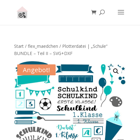
Start
/
flex_maedchen
/ Plotterdatei | „Schule“
BUNDLE – Teil II – SVG+DXF
Angebot!