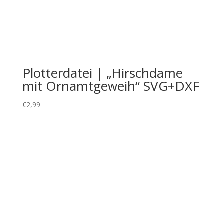
Plotterdatei |
„Weihnachtskranz gedoodelt“
SVG+DXF
€
2,99
Bezahlung & Versand
Widerrufsbelehrung
AGB
Impressum
Über mich
Kontakt
FAQ
Cookie-Richtlinie (EU)
Datenschutzerklärung
ConnysKreativeWelt | Conny Prummer-Beischer |
©2021