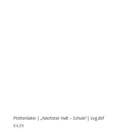
Plotterdatei | „Bezaubernder
Weihnachten!“- Christbaum-
Ornament mit Sternen“
SVG+DXF
€
4,99