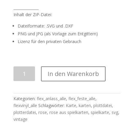
______________
Inhalt der ZiP-Datei:
Dateiformate: .SVG und .DXF
PNG und JPG (als Vorlage zum Entgittern)
Lizenz für den privaten Gebrauch
Plotterdatei
In den Warenkorb
|
"Rosenkarte"
|
SVG+DXF
Kategorien:
flex_anlass_alle
,
flex_feste_alle
,
Menge
flexvinyl_alle
Schlagwörter:
Karte
,
karten
,
plottdatei
,
plotterdatei
,
rose
,
rose aus spielkarten
,
spielkarte
,
svg
,
vintage