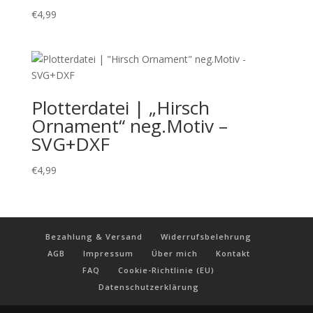
€
4,99
Plotterdatei | „Hirsch
Ornament“ neg.Motiv –
SVG+DXF
€
4,99
Bezahlung & Versand
Widerrufsbelehrung
AGB
Impressum
Über mich
Kontakt
FAQ
Cookie-Richtlinie (EU)
Datenschutzerklärung