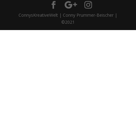
ConnysKreativeWelt | Conny Prummer-Beischer |
©2021