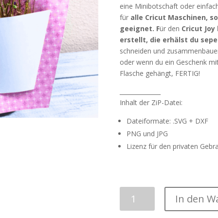
eine Minibotschaft oder einfac
für
alle Cricut Maschinen, s
geeignet. F
ür den
Cricut Joy
erstellt, die erhälst du sep
schneiden und zusammenbauen. 
oder wenn du ein Geschenk mit
Flasche gehängt, FERTIG!
______________
Inhalt der ZiP-Datei:
Dateiformate: .SVG + DXF
PNG und JPG
Lizenz für den privaten Gebr
Plotterdatei
In den W
|
"Flaschentasche"