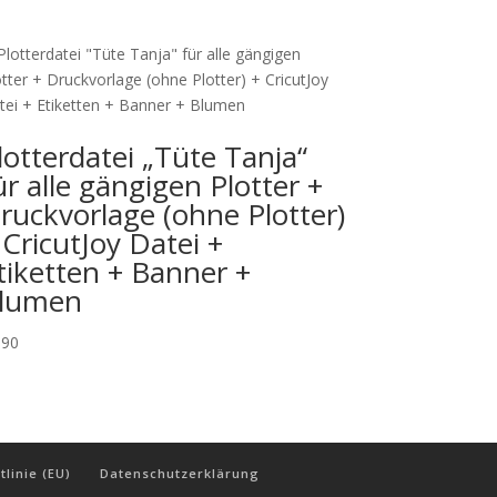
lotterdatei „Tüte Tanja“
ür alle gängigen Plotter +
ruckvorlage (ohne Plotter)
 CricutJoy Datei +
tiketten + Banner +
lumen
,90
tlinie (EU)
Datenschutzerklärung