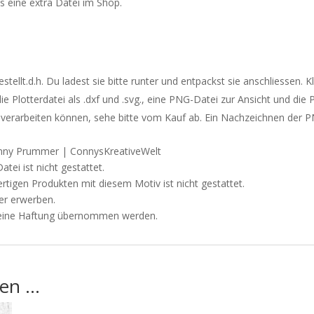
es eine extra Datei im Shop.
tellt.d.h. Du ladest sie bitte runter und entpackst sie anschliessen. 
 Plotterdatei als .dxf und .svg., eine PNG-Datei zur Ansicht und die P
 verarbeiten können, sehe bitte vom Kauf ab. Ein Nachzeichnen der PNG
Conny Prummer | ConnysKreativeWelt
tei ist nicht gestattet.
rtigen Produkten mit diesem Motiv ist nicht gestattet.
er
erwerben.
n keine Haftung übernommen werden.
len …