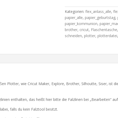
für
alle
Kategorien:
flex_anlass_alle
,
fle
großen
papier_alle
,
papier_geburtstag
,
Schneidegeräte
papier_kommunion
,
papier_ma
wie
brother
,
cricut
,
Flaschentasche
Cricut
schneiden
,
plotter
,
plotterdatei
Maker,
Explore,
Brother,
Silhoutte,
Siser
usw.
Menge
ßen Plotter, wie Cricut Maker, Explore, Brother, Silhoutte, Siser, ist 
zlinien enthalten, das heißt hier bitte die Falzlinen bei „Bearbeiten“ auf
bei, falls du kein Falztool besitzt.