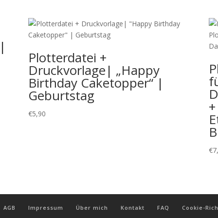
 |
Plotterdatei +
P
Druckvorlage| „Happy
f
Birthday Caketopper“ |
D
Geburtstag
+
€
5,90
E
B
€
7
AGB
Impressum
Über mich
Kontakt
FAQ
Cookie-Rich