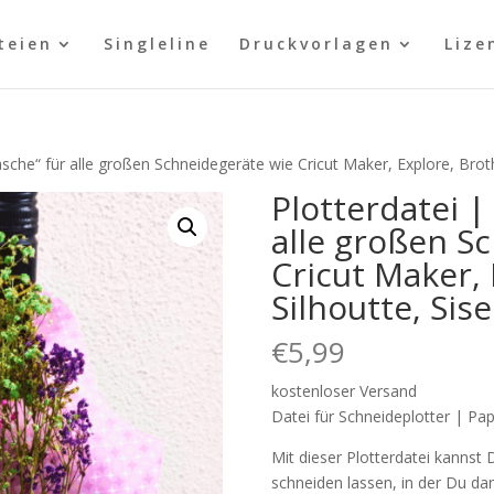
teien
Singleline
Druckvorlagen
Lize
asche“ für alle großen Schneidegeräte wie Cricut Maker, Explore, Broth
Plotterdatei |
alle großen S
Cricut Maker, 
Silhoutte, Sis
€
5,99
kostenloser Versand
Datei für Schneideplotter | P
Mit dieser Plotterdatei kannst
schneiden lassen, in der Du da