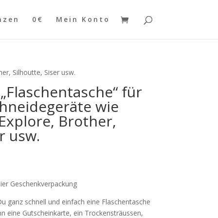
nzen
0€
Mein Konto
er, Silhoutte, Siser usw.
 „Flaschentasche“ für
chneidegeräte wie
Explore, Brother,
er usw.
apier Geschenkverpackung
 Du ganz schnell und einfach eine Flaschentasche
nn eine Gutscheinkarte, ein Trockensträussen,