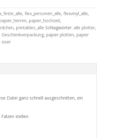
x_feste_alle
,
flex_personen_alle
,
flexvinyl_alle
,
papier_herren
,
papier_hochzeit
,
edchen
,
printables_alle
Schlagwörter:
alle plotter
,
,
Geschenkverpackung
,
papier plotten
,
papier
,
siser
diese Datei ganz schnell ausgeschnitten, ein
 Falzen stellen.