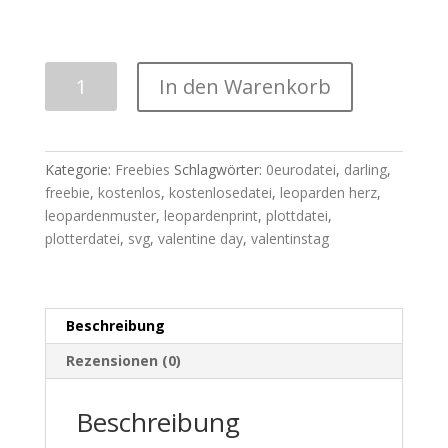
Plotterdatei
In den Warenkorb
|
Leopardenmuster
+
Herz
Kategorie:
Freebies
Schlagwörter:
0eurodatei
,
darling
,
DARLING
freebie
,
kostenlos
,
kostenlosedatei
,
leoparden herz
,
|
leopardenmuster
,
leopardenprint
,
plottdatei
,
FREEBIE
plotterdatei
,
svg
,
valentine day
,
valentinstag
-0EuroDatei
Menge
Beschreibung
Rezensionen (0)
Beschreibung