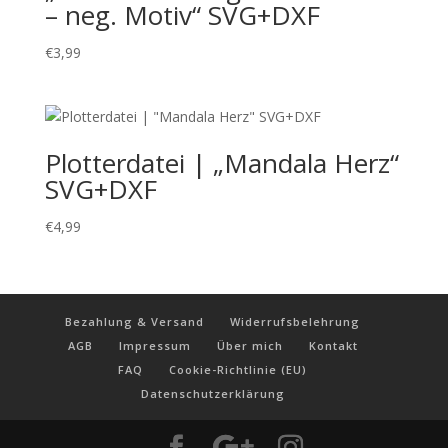
– neg. Motiv“ SVG+DXF
€
3,99
Plotterdatei | „Mandala Herz“
SVG+DXF
€
4,99
Bezahlung & Versand
Widerrufsbelehrung
AGB
Impressum
Über mich
Kontakt
FAQ
Cookie-Richtlinie (EU)
Datenschutzerklärung