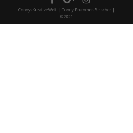
ConnysKreativeWelt | Conny Prummer-Beischer |
©2021