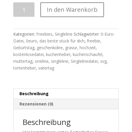
Plotterdatei
In den Warenkorb
|
SINGLELINE
|
Das
Kategorien:
Freebies
,
Singleline
Schlagwörter:
0-Euro-
beste
Datei
,
0euro
,
das beste stück für dich
,
freebie
,
Stück
Geburtstag
,
geschenkidee
,
gravur
,
hochzeit
,
für
kostenlosedatei
,
kuchenheber
,
kuchenschaufel
,
DICH
muttertag
,
oneline
,
singleline
,
Singlelinedatei
,
svg
,
-
tortenheber
,
vatertag
Gravur
(Freebie)
Menge
Beschreibung
Rezensionen (0)
Beschreibung