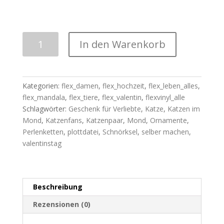
Plotterdatei
In den Warenkorb
|
"Zwei
Kätzchen
auf
Kategorien:
flex_damen
,
flex_hochzeit
,
flex_leben_alles
,
dem
flex_mandala
,
flex_tiere
,
flex_valentin
,
flexvinyl_alle
Mond"
Schlagwörter:
Geschenk für Verliebte
,
Katze
,
Katzen im
SVG+DXF
Mond
,
Katzenfans
,
Katzenpaar
,
Mond
,
Ornamente
,
|
Perlenketten
,
plottdatei
,
Schnörksel
,
selber machen
,
Mondornament
valentinstag
Menge
Beschreibung
Rezensionen (0)