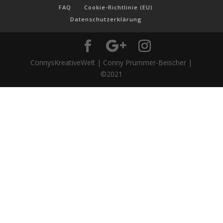
FAQ
Cookie-Richtlinie (EU)
Datenschutzerklärung
ConnysKreativeWelt | Conny Prummer-Beischer |
©2021