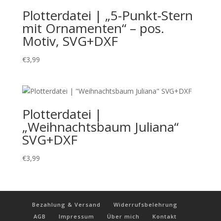
Plotterdatei | „5-Punkt-Stern
mit Ornamenten“ – pos.
Motiv, SVG+DXF
€
3,99
Plotterdatei |
„Weihnachtsbaum Juliana“
SVG+DXF
€
3,99
Bezahlung & Versand
Widerrufsbelehrung
AGB
Impressum
Über mich
Kontakt