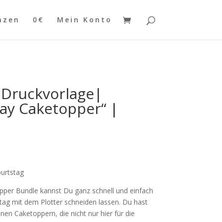
nzen
0€
Mein Konto
+ Druckvorlage|
ay Caketopper“ |
burtstag
per Bundle kannst Du ganz schnell und einfach
ag mit dem Plotter schneiden lassen. Du hast
en Caketoppern, die nicht nur hier für die