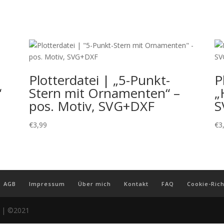
Plotterdatei | „5-Punkt-
P
“
Stern mit Ornamenten“ –
„
pos. Motiv, SVG+DXF
S
€
3,99
€
3
AGB
Impressum
Über mich
Kontakt
FAQ
Cookie-Rich
r | ©2021