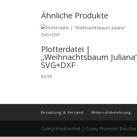
Ähnliche Produkte
Plotterdatei |
„Weihnachtsbaum Juliana
SVG+DXF
€
3,99
Bezahlung & Versand
Widerrufsbelehrung
ConnysKreativeWelt | Conny Prummer-Beische