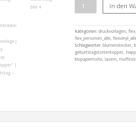
Plotterdatei
In den W
+
Druckvorlage|
"Happy
Birthday
Kategorien:
druckvorlagen
,
flex
Caketopper"
flex_personen_alle
,
flexvinyl_all
|
Schlagwörter:
blumenstecker
,
b
Geburtstag
geburtstagstortentopper
,
Happ
Menge
klopapiertorte
,
lasern
,
muffins