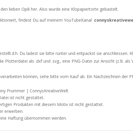
en lieben Opili her. Also wurde eine Klopapiertorte gebastelt.
unktioniert, findest Du auf meinem YouTubeKanal
connyskreativewe
tellt.d.h. Du ladest sie bitte runter und entpackst sie anschliessen. 
 Plotterdatei als .dxf und .svg., eine PNG-Datei zur Ansicht (z.B. als 
 verarbeiten können, sehe bitte vom Kauf ab. Ein Nachzeichnen der PNG
Conny Prummer | ConnysKreativeWelt
tei ist nicht gestattet.
rtigen Produkten mit diesem Motiv ist nicht gestattet.
er
erwerben.
n keine Haftung übernommen werden.