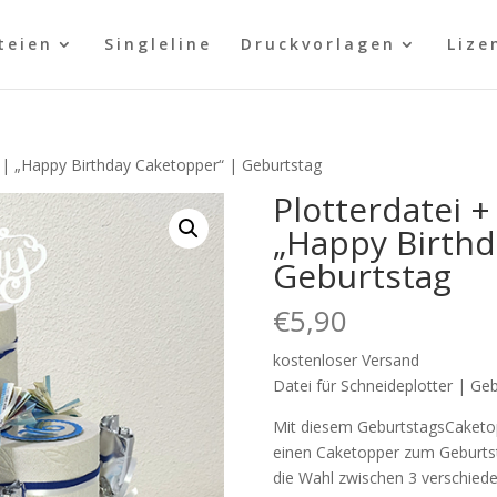
teien
Singleline
Druckvorlagen
Lize
e| „Happy Birthday Caketopper“ | Geburtstag
Plotterdatei 
„Happy Birthd
Geburtstag
€
5,90
kostenloser Versand
Datei für Schneideplotter | Ge
Mit diesem GeburtstagsCaketop
einen Caketopper zum Geburtst
die Wahl zwischen 3 verschieden