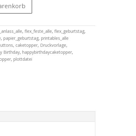
arenkorb
_anlass_alle
,
flex_feste_alle
,
flex_geburtstag
,
e
,
papier_geburtstag
,
printables_alle
uttons
,
caketopper
,
Druckvorlage
,
y Birthday
,
happybirthdaycaketopper
,
topper
,
plottdatei